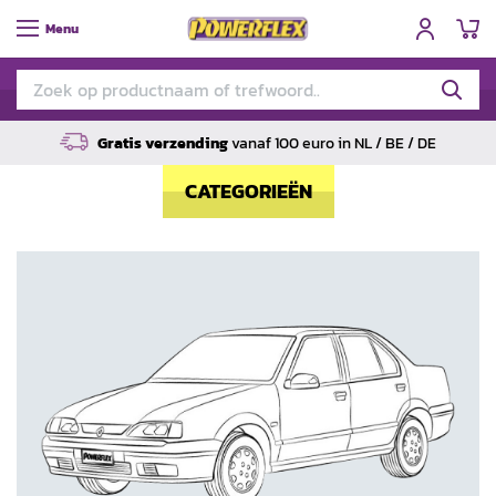
W
Menu
Gratis verzending
vanaf 100 euro in NL / BE / DE
CATEGORIEËN