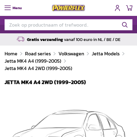
W
Menu
Gratis verzending
vanaf 100 euro in NL / BE / DE
Home
Road series
Volkswagen
Jetta Models
Jetta MK4 A4 (1999-2005)
Jetta MK4 A4 2WD (1999-2005)
JETTA MK4 A4 2WD (1999-2005)
Ga
naar
het
einde
van
de