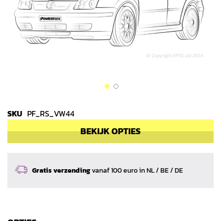
afbeeldingen-
gallerij
Ga
naar
SKU
PF_RS_VW44
het
BEKIJK OPTIES
begin
van
de
afbeeldingen-
Gratis verzending
vanaf 100 euro in NL / BE / DE
gallerij