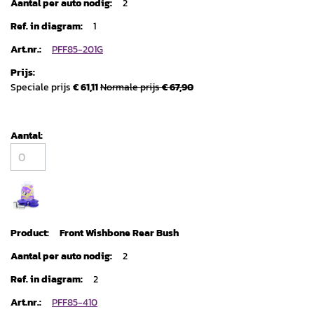
2
1
PFF85-201G
Speciale prijs
€ 61,11
Normale prijs
€ 67,90
Front Wishbone Rear Bush
2
2
PFF85-410