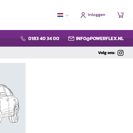
Inloggen
Win
0183 40 34 00
INFO@POWERFLEX.NL
Volg ons: