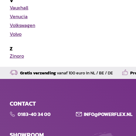
V
Vauxhall
Venucia
Volkswagen
Volvo
Z
Zinoro
Gratis verzending
vanaf 100 euro in NL / BE / DE
Pr
CONTACT
0183-40 34 00
INFO@POWERFLEX.NL
SHOWROOM