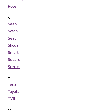
Rover
S
Saab
Scion
Seat
Skoda
Smart
Subaru
Suzuki
T
Tesla
Toyota
TVR