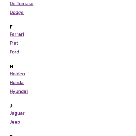
De Tomaso
Dodge
F
Ferrari
Fiat
Ford
H
Holden
Honda
Hyundai
J
Jaguar
Jeep