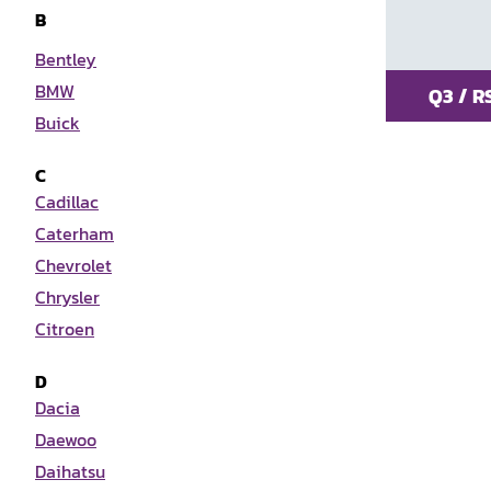
B
Bentley
BMW
Q3 / R
Buick
C
Cadillac
Caterham
Chevrolet
Chrysler
Citroen
D
Dacia
Daewoo
Daihatsu