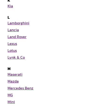
K
Kia
L
Lamborghini
Lancia
Land Rover
Lexus
Lotus
Lynk & Co
M
Maserati
Mazda
Mercedes Benz
MG
Mini