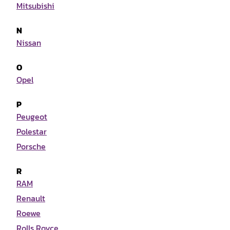
Mitsubishi
N
Nissan
O
Opel
P
Peugeot
Polestar
Porsche
R
RAM
Renault
Roewe
Rolls Royce