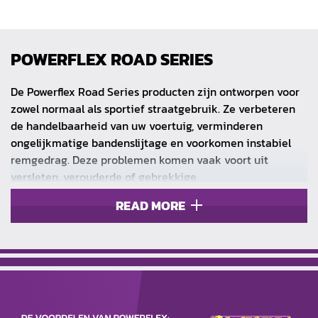
POWERFLEX ROAD SERIES
De Powerflex Road Series producten zijn ontworpen voor
zowel normaal als sportief straatgebruik. Ze verbeteren
de handelbaarheid van uw voertuig, verminderen
ongelijkmatige bandenslijtage en voorkomen instabiel
remgedrag. Deze problemen komen vaak voort uit
versleten, verouderde of gebrekkige
rubbersamenstellingen in de ophanging.
READ MORE
POWERFLEX pakt deze problemen aan en biedt een
oplossing. Bovendien is speciaal gereedschap niet nodig
om Powerflex-onderdelen te monteren. De voordelen van
Powerflex zijn onder andere:
Verlengde levensduur van banden