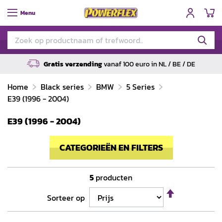
W
Menu
Gratis verzending
vanaf 100 euro in NL / BE / DE
Home
Black series
BMW
5 Series
E39 (1996 - 2004)
E39 (1996 - 2004)
CATEGORIEËN EN FILTERS
5
producten
Van
Sorteer op
hoog
naar