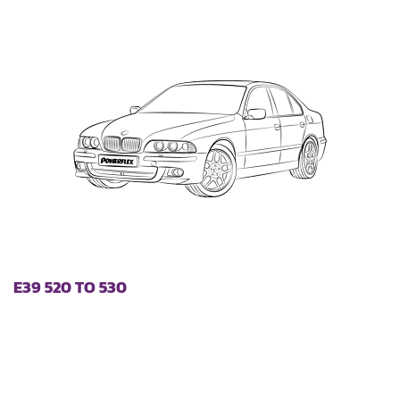
laag
sorteren
E39 520 TO 530