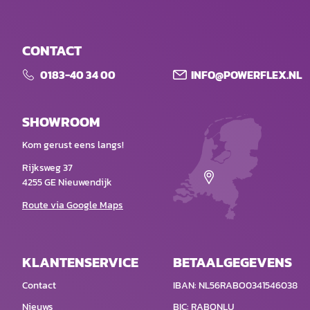
CONTACT
0183-40 34 00
INFO@POWERFLEX.NL
SHOWROOM
Kom gerust eens langs!
Rijksweg 37
4255 GE Nieuwendijk
Route via Google Maps
KLANTENSERVICE
BETAALGEGEVENS
Contact
IBAN: NL56RABO0341546038
Nieuws
BIC: RABONLU