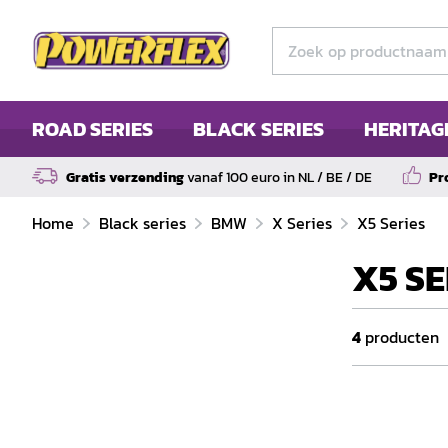
ROAD SERIES
BLACK SERIES
HERITAG
Gratis verzending
vanaf 100 euro in NL / BE / DE
Pr
Home
Black series
BMW
X Series
X5 Series
X5 SE
4
producten