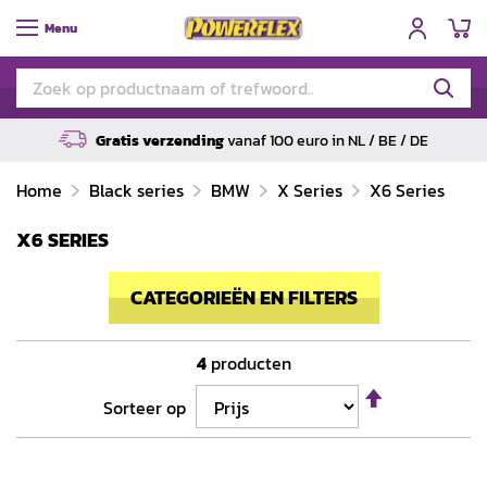
W
Menu
Gratis verzending
vanaf 100 euro in NL / BE / DE
Home
Black series
BMW
X Series
X6 Series
X6 SERIES
CATEGORIEËN EN FILTERS
4
producten
Van
Sorteer op
hoog
naar
laag