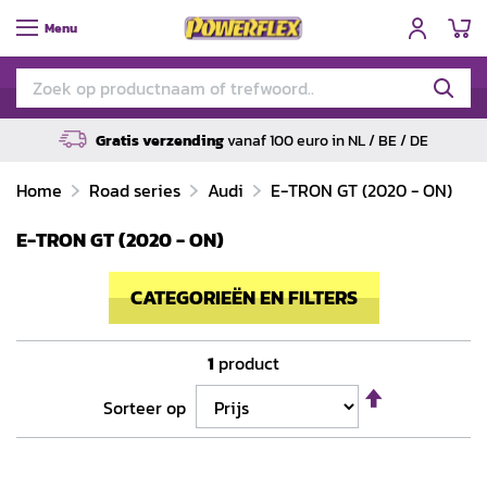
W
Menu
Gratis verzending
vanaf 100 euro in NL / BE / DE
Home
Road series
Audi
E-TRON GT (2020 - ON)
E-TRON GT (2020 - ON)
CATEGORIEËN EN FILTERS
1
product
Van
Sorteer op
hoog
naar
laag