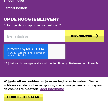
Smeermiddel
Camber bouten
OP DE HOOGTE BLIJVEN?
Schrijf je dan in op onze nieuwsbrief!*
INSCHRIJVEN
* Bij het inschrijven ga je akkoord met het
Privacy Statement
van Powerflex.
Wij gebruiken cookies om je ervaring beter te maken.
Om te
© Copyright 2023 Powerflex
voldoen aan de cookie wetgeving, vragen we je toestemming om
de cookies te plaatsen.
Meer informatie
.
Algemene voorwaarden
COOKIES TOESTAAN
Privacy Statement