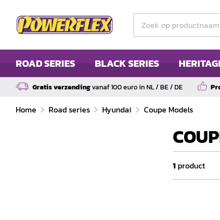
ROAD SERIES
BLACK SERIES
HERITAG
Gratis verzending
vanaf 100 euro in NL / BE / DE
Pr
Home
Road series
Hyundai
Coupe Models
COUPE
1
product