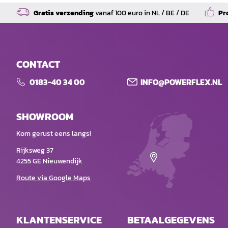
Gratis verzending
vanaf 100 euro in NL / BE / DE
Pr
CONTACT
0183-40 34 00
INFO@POWERFLEX.NL
SHOWROOM
Kom gerust eens langs!
Rijksweg 37
4255 GE Nieuwendijk
Route via Google Maps
KLANTENSERVICE
BETAALGEGEVENS