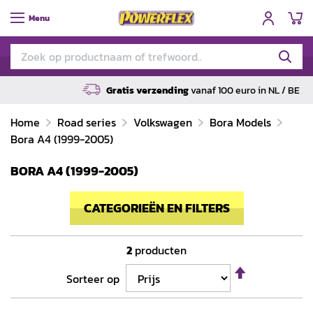
W
Menu
Gratis verzending
vanaf 100 euro in NL / BE / DE
Home
Road series
Volkswagen
Bora Models
Bora A4 (1999-2005)
BORA A4 (1999-2005)
CATEGORIEËN EN FILTERS
2
producten
Van
Sorteer op
hoog
naar