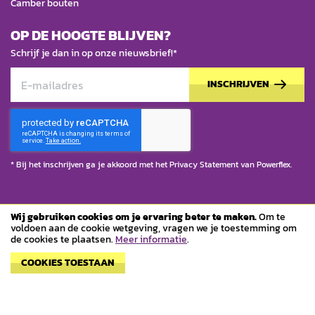
Camber bouten
OP DE HOOGTE BLIJVEN?
Schrijf je dan in op onze nieuwsbrief!*
INSCHRIJVEN
* Bij het inschrijven ga je akkoord met het
Privacy Statement
van Powerflex.
Wij gebruiken cookies om je ervaring beter te maken.
Om te
© Copyright 2023 Powerflex
voldoen aan de cookie wetgeving, vragen we je toestemming om
de cookies te plaatsen.
Meer informatie
.
Algemene voorwaarden
COOKIES TOESTAAN
Privacy Statement
Magento webshop
door
Dutchwebdesign